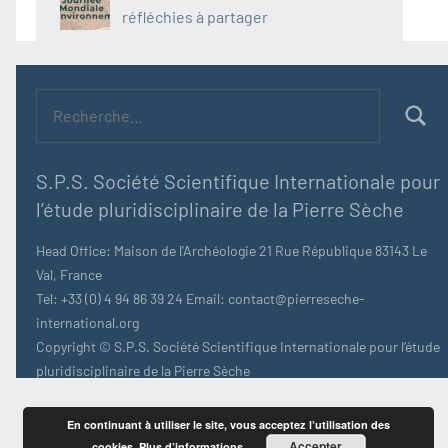
réfléchies à partager
Recherche
pour :
Recher
S.P.S. Société Scientifique Internationale pour
l’étude pluridisciplinaire de la Pierre Sèche
Head Office: Maison de l'Archéologie 21 Rue République 83143 Le
Val, France
Tel: +33 (0) 4 94 86 39 24 Email: contact@pierreseche-
international.org
Copyright © S.P.S. Société Scientifique Internationale pour l’étude
pluridisciplinaire de la Pierre Sèche
En continuant à utiliser le site, vous acceptez l’utilisation des
Accepter
cookies.
Plus d’informations