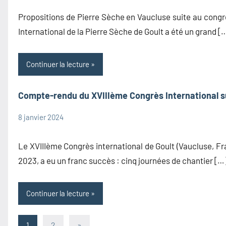
maintenant.
Propositions de Pierre Sèche en Vaucluse suite au cong
Communications
International de la Pierre Sèche de Goult a été un grand [
des membres
Information
Continuer la lecture
Compte-rendu du XVIIIème Congrès International su
8 janvier 2024
admin1480
Congrès
Information
Le XVIIIème Congrès international de Goult (Vaucluse, Fr
2023, a eu un franc succès : cinq journées de chantier […
Continuer la lecture
Pagination
Articles
1
2
»