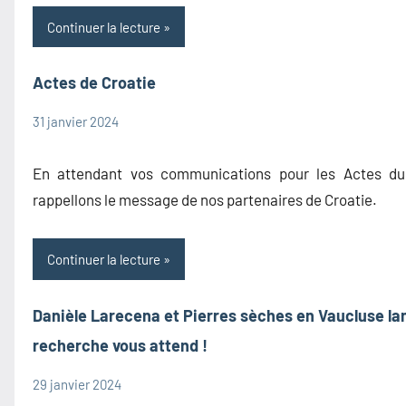
Continuer la lecture
Actes de Croatie
31 janvier 2024
admin1480
Actes
Congrès
En attendant vos communications pour les Actes du 
Information
rappellons le message de nos partenaires de Croatie.
Continuer la lecture
Danièle Larecena et Pierres sèches en Vaucluse lan
recherche vous attend !
29 janvier 2024
admin1480
Cela se passe