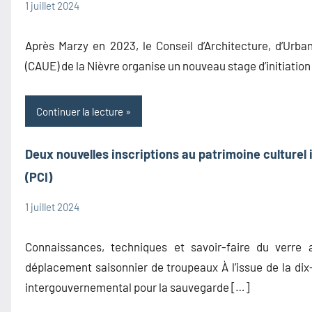
1 juillet 2024
admin1480
Information
Après Marzy en 2023, le Conseil d’Architecture, d’Urba
(CAUE) de la Nièvre organise un nouveau stage d’initiation
Continuer la lecture
Deux nouvelles inscriptions au patrimoine culturel
(PCI)
1 juillet 2024
admin1480
Information
Patrimoine
Connaissances, techniques et savoir-faire du verre 
Culturel
déplacement saisonnier de troupeaux À l’issue de la di
Immatériel
intergouvernemental pour la sauvegarde […]