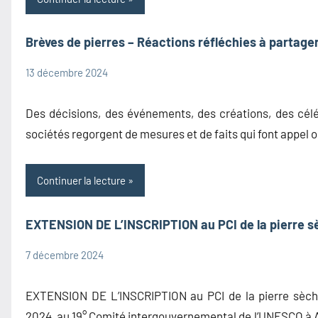
Brèves de pierres – Réactions réfléchies à partage
13 décembre 2024
admin1480
Brèves
de
Des décisions, des événements, des créations, des célé
pierres
sociétés regorgent de mesures et de faits qui font appel 
Information
Continuer la lecture
EXTENSION DE L’INSCRIPTION au PCI de la pierre s
7 décembre 2024
admin1480
Accueil
Information
EXTENSION DE L’INSCRIPTION au PCI de la pierre sèc
Patrimoine
2024, au 19° Comité intergouvernemental de l’UNESCO à 