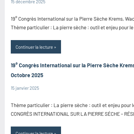
15 décembre 2025
admin1480
Congrès
Information
19° Congrès International sur la Pierre Sèche Krems, Wa
Thème particulier : La pierre sèche : outil et enjeu pour l
Continuer la lecture
19° Congrès International sur la Pierre Sèche Krem
Octobre 2025
15 janvier 2025
admin1480
Information
Thème particulier : La pierre sèche : outil et enjeu pou
CONGRÈS INTERNATIONAL SUR LA PIERRE SÉCHE – RÉS
Continuer la lecture