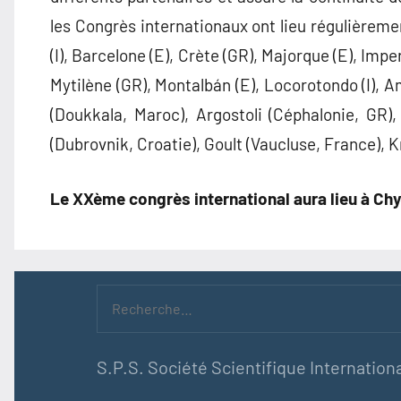
les Congrès internationaux ont lieu régulièrement
(I), Barcelone (E), Crète (GR), Majorque (E), Imper
Mytilène (GR), Montalbán (E), Locorotondo (I), Am
(Doukkala, Maroc), Argostoli (Céphalonie, GR),
(Dubrovnik, Croatie), Goult (Vaucluse, France),
Le XXème congrès international aura lieu à C
Recherche
pour :
S.P.S. Société Scientifique Internationa