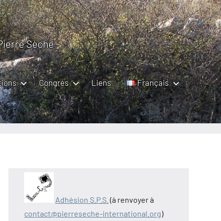
 Pierre Sèche –
tions
Congrès
Liens
Français
Adhésion S.P.S.
(à renvoyer à
contact@pierreseche-international.org
)