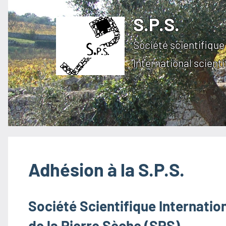
Aller
S.P.S.
au
contenu
Société scientifique 
International scienti
Adhésion à la S.P.S.
Société Scientifique Internation
de la Pierre Sèche (SPS)