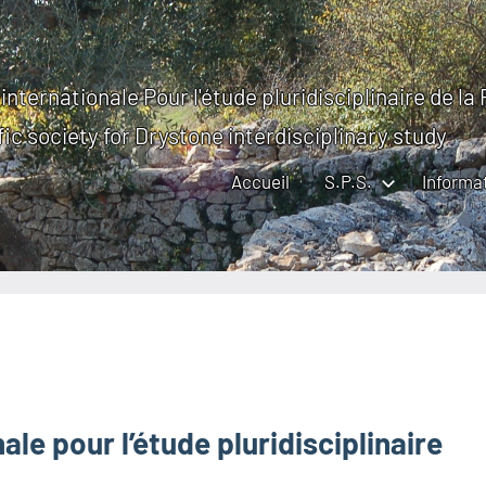
internationale Pour l'étude pluridisciplinaire de la
fic society for Drystone interdisciplinary study
Accueil
S.P.S.
Informa
ale pour l’étude pluridisciplinaire