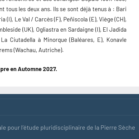
 tous les deux ans. Ils se sont déjà tenus à : Bari
ia (I), Le Val / Carcès (F), Peñiscola (E), Viège (CH),
bleside (UK), Ogliastra en Sardaigne (I), El Jadida
 La Ciutadella à Minorque (Baléares, E), Konavle
 Krems (Wachau, Autriche).
hypre en Automne 2027.
le pour l’étude pluridisciplinaire de la Pierre Sèche