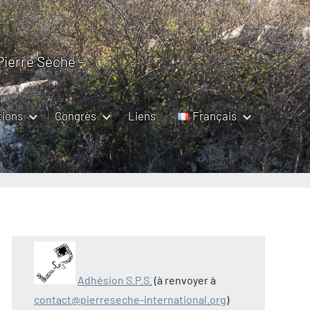
 Pierre Sèche –
tions
Congrès
Liens
Français
Adhésion S.P.S.
(à renvoyer à
contact@pierreseche-international.org
)