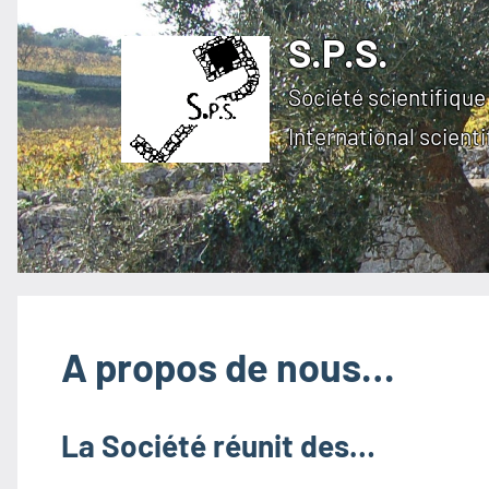
Aller
S.P.S.
au
contenu
Société scientifique 
International scienti
A propos de nous…
La Société réunit des…