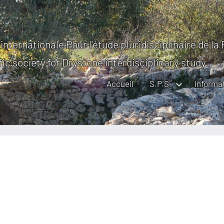
internationale Pour l'étude pluridisciplinaire de la
fic society for Drystone interdisciplinary study
Accueil
S.P.S.
Informa