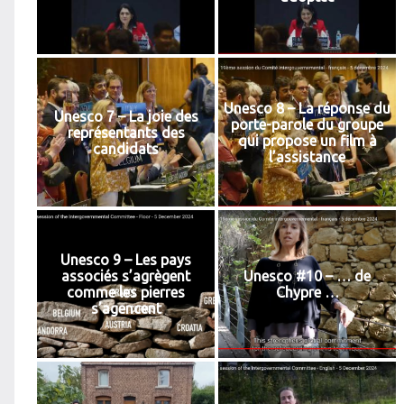
Unesco 8 – La réponse du
Unesco 7 – La joie des
porte-parole du groupe
représentants des
qui propose un film à
candidats
l’assistance
Unesco 9 – Les pays
associés s’agrègent
Unesco #10 – … de
comme les pierres
Chypre …
s’agencent