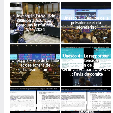
Unesco 1 - La salle de
Unesco 2 – L’équipe de la
réunion à Asunción,
présidence et du
Paraguay le matin du
secrétariat
5/11/2024
Unesco 4 – Le rapporteur
Unesco 3 – Vue de la salle
pour l’extension de
et des écrans de
l’inscription de la pierre
transmission
sèche au PCI par l’UNESCO
lit l’avis du comité
Unesco 6 – La décision
Unesco 5 – La présidente
proposée par le comité est
donne la parole à la salle
adoptée