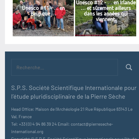
Unesco #12 - … en Irlande
Unesco #11 - … en
… et sûrement ailleurs
Belgique …
dans les années qui
viennent.
Recherche
pour :
Recher
S.P.S. Société Scientifique Internationale pour
l’étude pluridisciplinaire de la Pierre Sèche
Head Office: Maison de l'Archéologie 21 Rue République 83143 Le
Val, France
Tel: +33 (0) 4 94 86 39 24 Email: contact@pierreseche-
international.org
Copyright © S.P.S. Société Scientifique Internationale pour l’étude