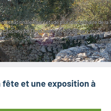
internationale Pour l'étude pluridisciplinaire de la
fic society for Drystone interdisciplinary study
Accueil
S.P.S.
Informa
fête et une exposition à