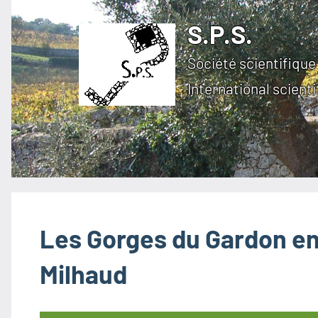
Aller
S.P.S.
au
contenu
Société scientifique 
International scienti
Les Gorges du Gardon en 
Milhaud