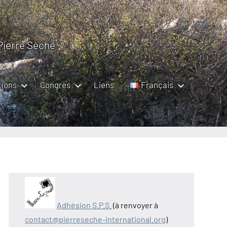
 Pierre Sèche –
tions
Congrès
Liens
Français
Adhésion S.P.S.
(à renvoyer à
contact@pierreseche-international.org
)